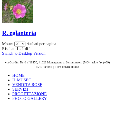
R. eglanteria
Mostra
risultati per pagina.
Risultati 1 - 1 di 1
Switch to Desktop Version
via Giardini Nord n°10250, 41028 Montagnana di Serramazzoni (MO) - tel. e fax (+39)
0536 939010 || P.IVA
02648000368
HOME
IL MUSEO
VENDITA ROSE
SERVIZI
PROGETTAZIONE
PHOTO GALLERY