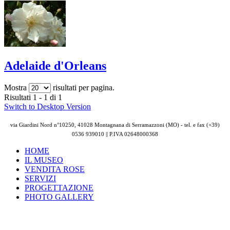
Adelaide d'Orleans
Mostra
risultati per pagina.
Risultati 1 - 1 di 1
Switch to Desktop Version
via Giardini Nord n°10250, 41028 Montagnana di Serramazzoni (MO) - tel. e fax (+39)
0536 939010 || P.IVA
02648000368
HOME
IL MUSEO
VENDITA ROSE
SERVIZI
PROGETTAZIONE
PHOTO GALLERY