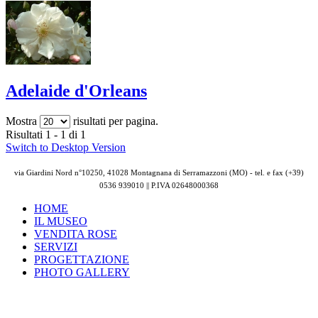
Adelaide d'Orleans
Mostra
risultati per pagina.
Risultati 1 - 1 di 1
Switch to Desktop Version
via Giardini Nord n°10250, 41028 Montagnana di Serramazzoni (MO) - tel. e fax (+39)
0536 939010 || P.IVA
02648000368
HOME
IL MUSEO
VENDITA ROSE
SERVIZI
PROGETTAZIONE
PHOTO GALLERY