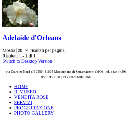
Adelaide d'Orleans
Mostra
risultati per pagina.
Risultati 1 - 1 di 1
Switch to Desktop Version
via Giardini Nord n°10250, 41028 Montagnana di Serramazzoni (MO) - tel. e fax (+39)
0536 939010 || P.IVA
02648000368
HOME
IL MUSEO
VENDITA ROSE
SERVIZI
PROGETTAZIONE
PHOTO GALLERY