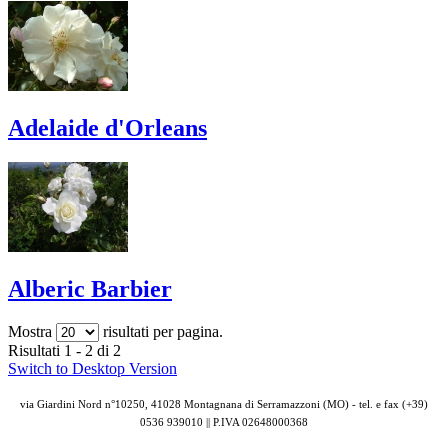
Adelaide d'Orleans
Alberic Barbier
Mostra
risultati per pagina.
Risultati 1 - 2 di 2
Switch to Desktop Version
via Giardini Nord n°10250, 41028 Montagnana di Serramazzoni (MO) - tel. e fax (+39)
0536 939010 || P.IVA
02648000368