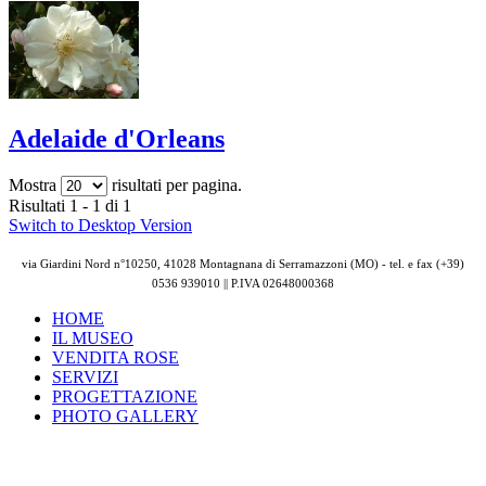
Adelaide d'Orleans
Mostra
risultati per pagina.
Risultati 1 - 1 di 1
Switch to Desktop Version
via Giardini Nord n°10250, 41028 Montagnana di Serramazzoni (MO) - tel. e fax (+39)
0536 939010 || P.IVA
02648000368
HOME
IL MUSEO
VENDITA ROSE
SERVIZI
PROGETTAZIONE
PHOTO GALLERY