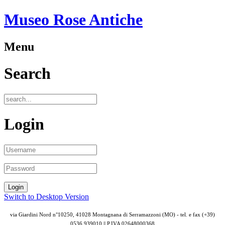
Museo Rose Antiche
Menu
Search
Login
Switch to Desktop Version
via Giardini Nord n°10250, 41028 Montagnana di Serramazzoni (MO) - tel. e fax (+39)
0536 939010 || P.IVA
02648000368