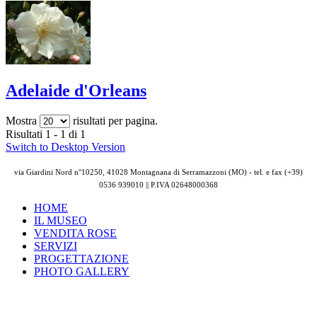
Adelaide d'Orleans
Mostra
risultati per pagina.
Risultati 1 - 1 di 1
Switch to Desktop Version
via Giardini Nord n°10250, 41028 Montagnana di Serramazzoni (MO) - tel. e fax (+39)
0536 939010 || P.IVA
02648000368
HOME
IL MUSEO
VENDITA ROSE
SERVIZI
PROGETTAZIONE
PHOTO GALLERY