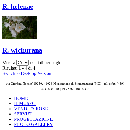
R. helenae
R. wichurana
Mostra
risultati per pagina.
Risultati 1 - 4 di 4
Switch to Desktop Version
via Giardini Nord n°10250, 41028 Montagnana di Serramazzoni (MO) - tel. e fax (+39)
0536 939010 || P.IVA
02648000368
HOME
IL MUSEO
VENDITA ROSE
SERVIZI
PROGETTAZIONE
PHOTO GALLERY