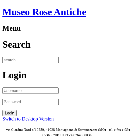
Museo Rose Antiche
Menu
Search
Login
Switch to Desktop Version
via Giardini Nord n°10250, 41028 Montagnana di Serramazzoni (MO) - tel. e fax (+39)
0536 939010 || P.IVA
02648000368