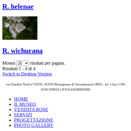
R. helenae
R. wichurana
Mostra
risultati per pagina.
Risultati 1 - 4 di 4
Switch to Desktop Version
via Giardini Nord n°10250, 41028 Montagnana di Serramazzoni (MO) - tel. e fax (+39)
0536 939010 || P.IVA
02648000368
HOME
IL MUSEO
VENDITA ROSE
SERVIZI
PROGETTAZIONE
PHOTO GALLERY