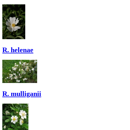
R. helenae
R. mulliganii