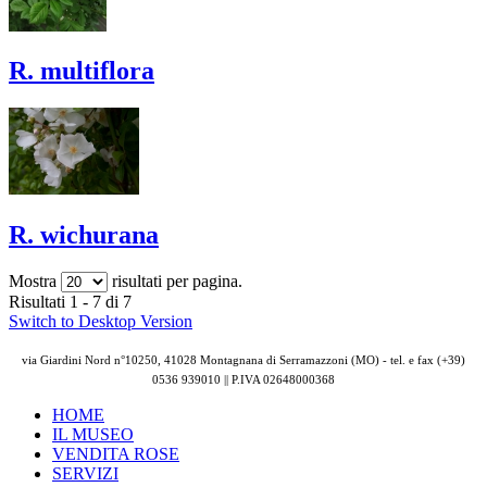
R. multiflora
R. wichurana
Mostra
risultati per pagina.
Risultati 1 - 7 di 7
Switch to Desktop Version
via Giardini Nord n°10250, 41028 Montagnana di Serramazzoni (MO) - tel. e fax (+39)
0536 939010 || P.IVA
02648000368
HOME
IL MUSEO
VENDITA ROSE
SERVIZI