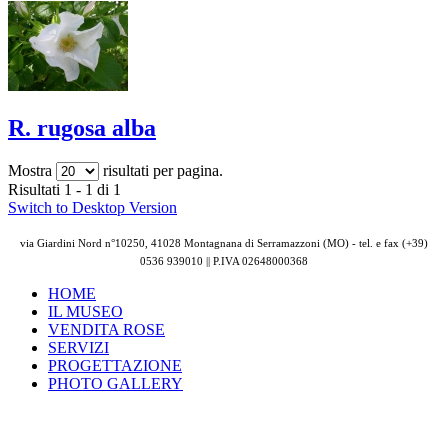
R. rugosa alba
Mostra
risultati per pagina.
Risultati 1 - 1 di 1
Switch to Desktop Version
via Giardini Nord n°10250, 41028 Montagnana di Serramazzoni (MO) - tel. e fax (+39)
0536 939010 || P.IVA
02648000368
HOME
IL MUSEO
VENDITA ROSE
SERVIZI
PROGETTAZIONE
PHOTO GALLERY