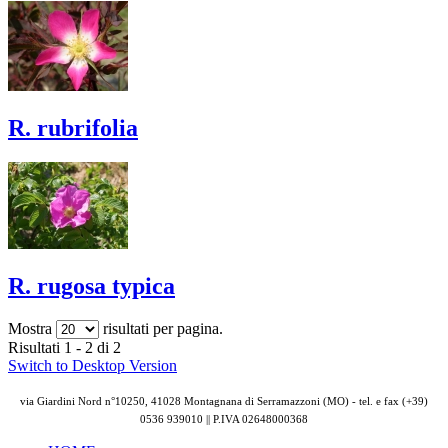
R. rubrifolia
R. rugosa typica
Mostra
risultati per pagina.
Risultati 1 - 2 di 2
Switch to Desktop Version
via Giardini Nord n°10250, 41028 Montagnana di Serramazzoni (MO) - tel. e fax (+39)
0536 939010 || P.IVA
02648000368