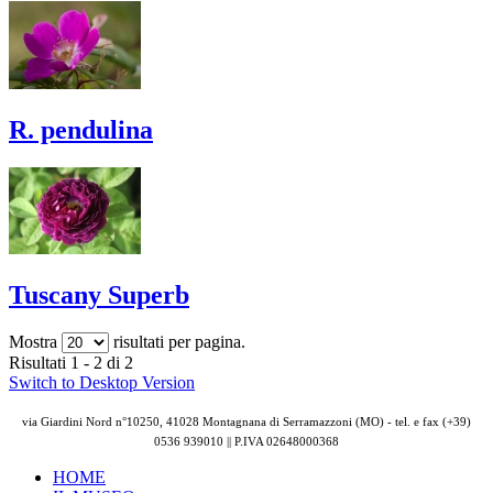
R. pendulina
Tuscany Superb
Mostra
risultati per pagina.
Risultati 1 - 2 di 2
Switch to Desktop Version
via Giardini Nord n°10250, 41028 Montagnana di Serramazzoni (MO) - tel. e fax (+39)
0536 939010 || P.IVA
02648000368
HOME