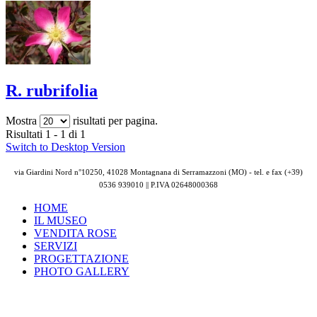
R. rubrifolia
Mostra
risultati per pagina.
Risultati 1 - 1 di 1
Switch to Desktop Version
via Giardini Nord n°10250, 41028 Montagnana di Serramazzoni (MO) - tel. e fax (+39)
0536 939010 || P.IVA
02648000368
HOME
IL MUSEO
VENDITA ROSE
SERVIZI
PROGETTAZIONE
PHOTO GALLERY