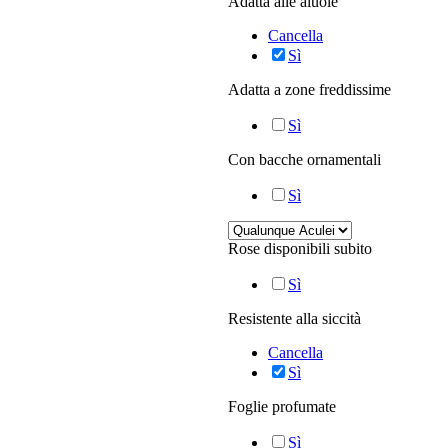
Adatta alle aiuole
Cancella
Sì
Adatta a zone freddissime
Sì
Con bacche ornamentali
Sì
Rose disponibili subito
Sì
Resistente alla siccità
Cancella
Sì
Foglie profumate
Sì