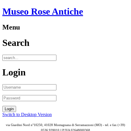
Museo Rose Antiche
Menu
Search
Login
Switch to Desktop Version
via Giardini Nord n°10250, 41028 Montagnana di Serramazzoni (MO) - tel. e fax (+39)
0536 939010 || P.IVA
02648000368