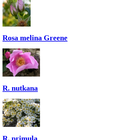
Rosa melina Greene
R. nutkana
R. primula