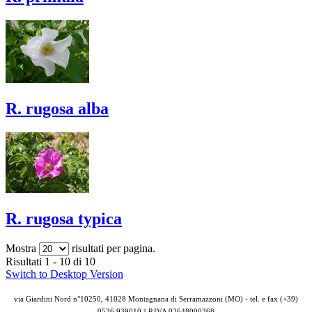
R. rugosa alba
R. rugosa typica
Mostra
risultati per pagina.
Risultati 1 - 10 di 10
Switch to Desktop Version
via Giardini Nord n°10250, 41028 Montagnana di Serramazzoni (MO) - tel. e fax (+39)
0536 939010 || P.IVA
02648000368