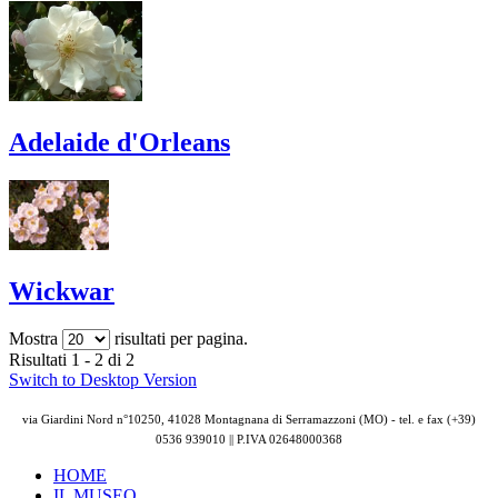
Adelaide d'Orleans
Wickwar
Mostra
risultati per pagina.
Risultati 1 - 2 di 2
Switch to Desktop Version
via Giardini Nord n°10250, 41028 Montagnana di Serramazzoni (MO) - tel. e fax (+39)
0536 939010 || P.IVA
02648000368
HOME
IL MUSEO