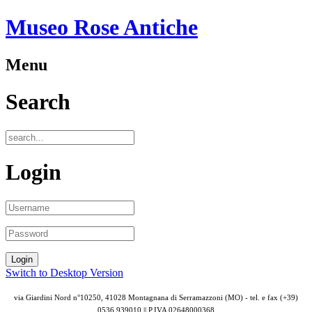
Museo Rose Antiche
Menu
Search
Login
Switch to Desktop Version
via Giardini Nord n°10250, 41028 Montagnana di Serramazzoni (MO) - tel. e fax (+39)
0536 939010 || P.IVA
02648000368