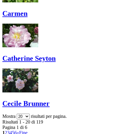
Carmen
Catherine Seyton
Cecile Brunner
Mostra
risultati per pagina.
Risultati 1 - 20 di 119
Pagina 1 di 6
1
2
3
4
5
6
»
Fine