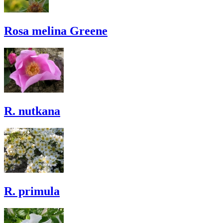
Rosa melina Greene
R. nutkana
R. primula