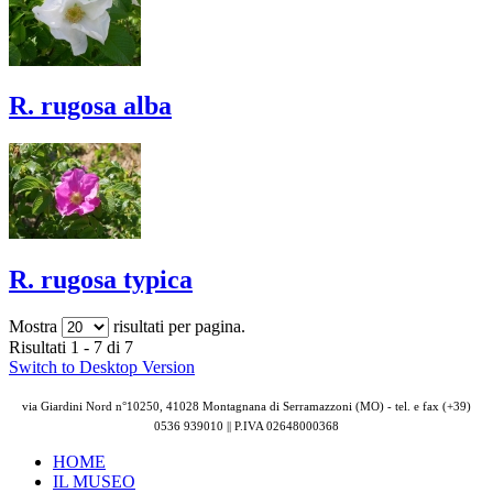
R. rugosa alba
R. rugosa typica
Mostra
risultati per pagina.
Risultati 1 - 7 di 7
Switch to Desktop Version
via Giardini Nord n°10250, 41028 Montagnana di Serramazzoni (MO) - tel. e fax (+39)
0536 939010 || P.IVA
02648000368
HOME
IL MUSEO