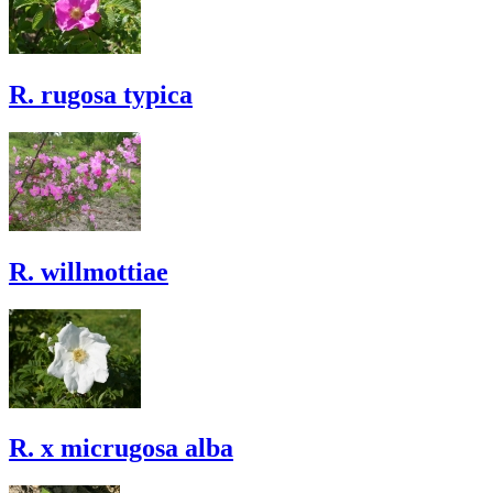
R. rugosa typica
R. willmottiae
R. x micrugosa alba