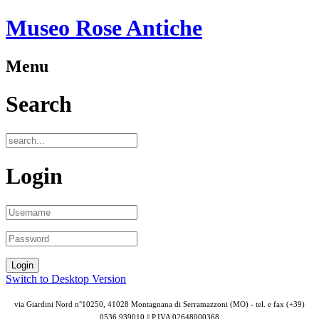
Museo Rose Antiche
Menu
Search
Login
Switch to Desktop Version
via Giardini Nord n°10250, 41028 Montagnana di Serramazzoni (MO) - tel. e fax (+39)
0536 939010 || P.IVA
02648000368