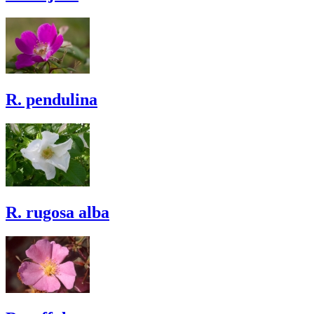
R. pendulina
R. rugosa alba