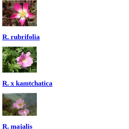
R. rubrifolia
R. x kamtchatica
R. majalis