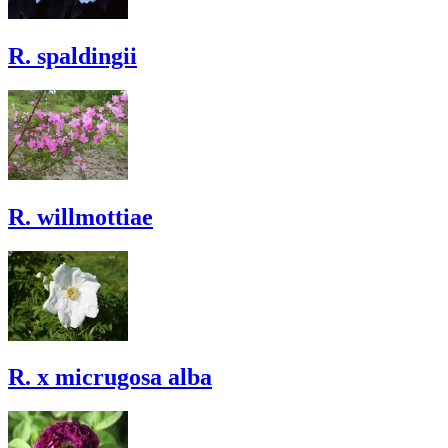
R. spaldingii
R. willmottiae
R. x micrugosa alba