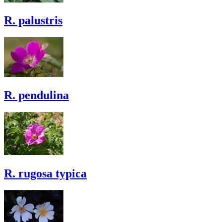
R. palustris
R. pendulina
R. rugosa typica