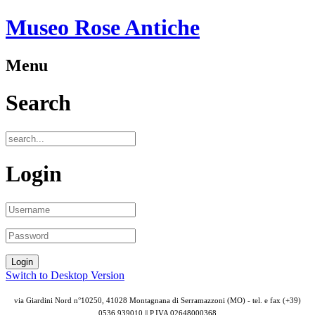
Museo Rose Antiche
Menu
Search
Login
Switch to Desktop Version
via Giardini Nord n°10250, 41028 Montagnana di Serramazzoni (MO) - tel. e fax (+39)
0536 939010 || P.IVA
02648000368