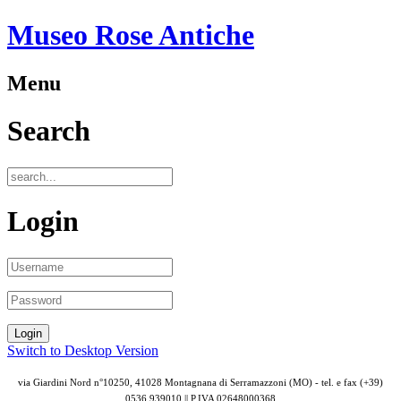
Museo Rose Antiche
Menu
Search
Login
Switch to Desktop Version
via Giardini Nord n°10250, 41028 Montagnana di Serramazzoni (MO) - tel. e fax (+39)
0536 939010 || P.IVA
02648000368