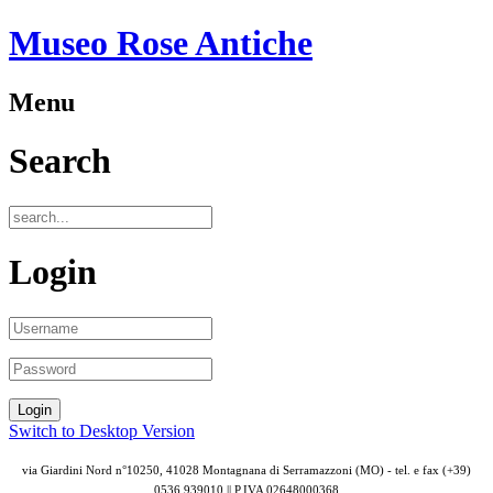
Museo Rose Antiche
Menu
Search
Login
Switch to Desktop Version
via Giardini Nord n°10250, 41028 Montagnana di Serramazzoni (MO) - tel. e fax (+39)
0536 939010 || P.IVA
02648000368