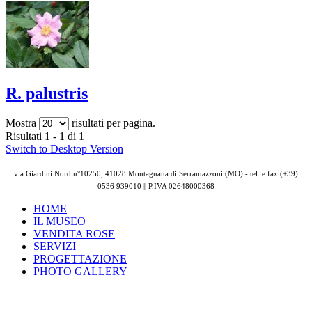
R. palustris
Mostra
risultati per pagina.
Risultati 1 - 1 di 1
Switch to Desktop Version
via Giardini Nord n°10250, 41028 Montagnana di Serramazzoni (MO) - tel. e fax (+39)
0536 939010 || P.IVA
02648000368
HOME
IL MUSEO
VENDITA ROSE
SERVIZI
PROGETTAZIONE
PHOTO GALLERY