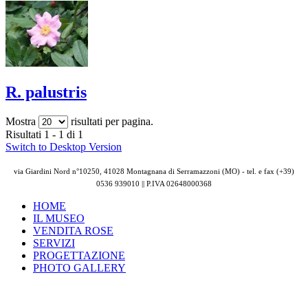
R. palustris
Mostra
risultati per pagina.
Risultati 1 - 1 di 1
Switch to Desktop Version
via Giardini Nord n°10250, 41028 Montagnana di Serramazzoni (MO) - tel. e fax (+39)
0536 939010 || P.IVA
02648000368
HOME
IL MUSEO
VENDITA ROSE
SERVIZI
PROGETTAZIONE
PHOTO GALLERY