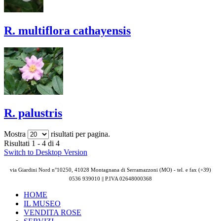
R. multiflora cathayensis
R. palustris
Mostra
risultati per pagina.
Risultati 1 - 4 di 4
Switch to Desktop Version
via Giardini Nord n°10250, 41028 Montagnana di Serramazzoni (MO) - tel. e fax (+39)
0536 939010 || P.IVA
02648000368
HOME
IL MUSEO
VENDITA ROSE