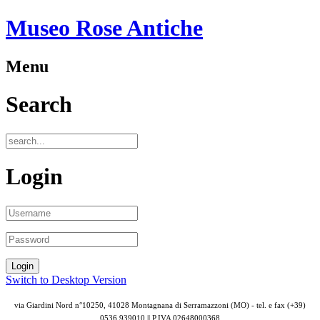
Museo Rose Antiche
Menu
Search
Login
Switch to Desktop Version
via Giardini Nord n°10250, 41028 Montagnana di Serramazzoni (MO) - tel. e fax (+39)
0536 939010 || P.IVA
02648000368