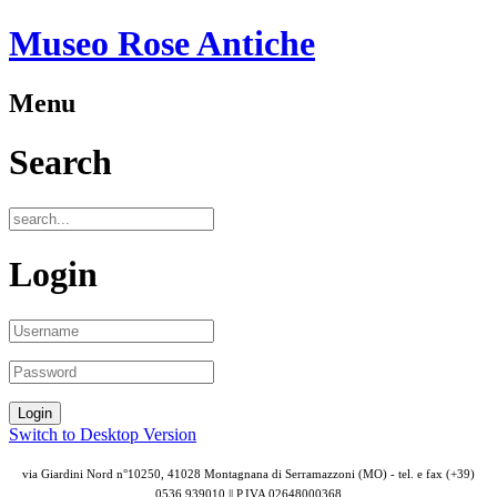
Museo Rose Antiche
Menu
Search
Login
Switch to Desktop Version
via Giardini Nord n°10250, 41028 Montagnana di Serramazzoni (MO) - tel. e fax (+39)
0536 939010 || P.IVA
02648000368