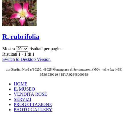
R. rubrifolia
Mostra
risultati per pagina.
Risultati 1 - 1 di 1
Switch to Desktop Version
via Giardini Nord n°10250, 41028 Montagnana di Serramazzoni (MO) - tel. e fax (+39)
0536 939010 || P.IVA
02648000368
HOME
IL MUSEO
VENDITA ROSE
SERVIZI
PROGETTAZIONE
PHOTO GALLERY