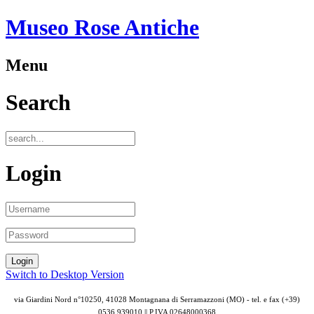
Museo Rose Antiche
Menu
Search
Login
Switch to Desktop Version
via Giardini Nord n°10250, 41028 Montagnana di Serramazzoni (MO) - tel. e fax (+39)
0536 939010 || P.IVA
02648000368