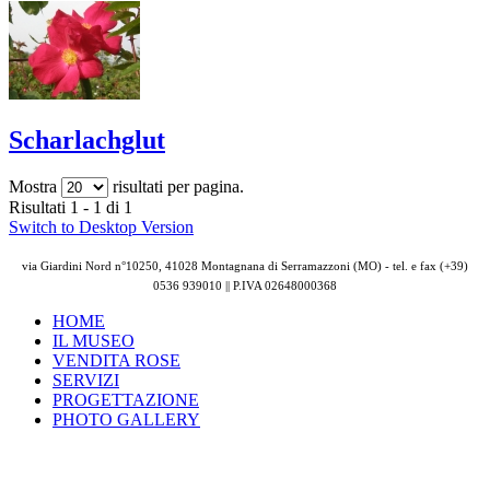
Scharlachglut
Mostra
risultati per pagina.
Risultati 1 - 1 di 1
Switch to Desktop Version
via Giardini Nord n°10250, 41028 Montagnana di Serramazzoni (MO) - tel. e fax (+39)
0536 939010 || P.IVA
02648000368
HOME
IL MUSEO
VENDITA ROSE
SERVIZI
PROGETTAZIONE
PHOTO GALLERY