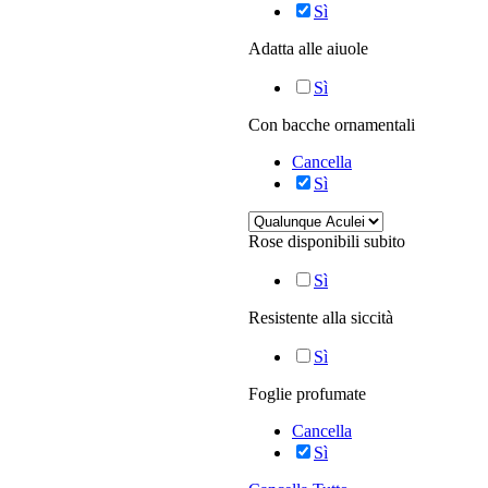
Sì
Adatta alle aiuole
Sì
Con bacche ornamentali
Cancella
Sì
Rose disponibili subito
Sì
Resistente alla siccità
Sì
Foglie profumate
Cancella
Sì