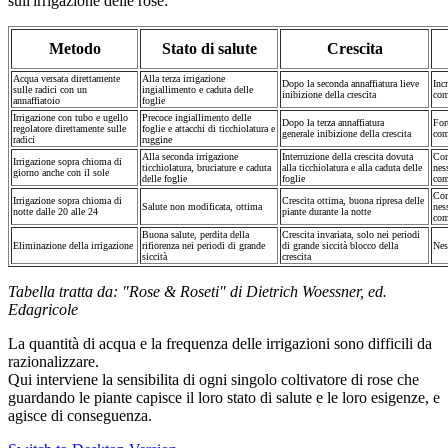
sull'irrigazione delle rose:
Metodo
Stato di salute
Crescita
Acqua versata direttamente
Alla terza irrigazione
Dopo la seconda annaffiatura lieve
Inc
sulle radici con un
ingiallimento e caduta delle
inibizione della crescita
com
annaffiatoio
foglie
Irrigazione con tubo e ugello
Precoce ingiallimento delle
Dopo la terza annaffiatura
For
regolatore direttamente sulle
foglie e attacchi di ticchiolatura e
generale inibizione della crescita
com
radici
ruggine
Alla seconda irrigazione
Interruzione della crescita dovuta
Con
Irrigazione sopra chioma di
ticchiolatura, bruciature e caduta
alla ticchiolatura e alla caduta delle
nes
giorno anche con il sole
delle foglie
foglie
com
Con
Irrigazione sopra chioma di
Crescita ottima, buona ripresa delle
Salute non modificata, ottima
nes
notte dalle 20 alle 24
piante durante la notte
com
Buona salute, perdita della
Crescita invariata, solo nei periodi
Eliminazione della irrigazione
rifiorenza nei periodi di grande
di grande siccità blocco della
Nes
siccità
crescita
Tabella tratta da: "Rose & Roseti" di Dietrich Woessner, ed.
Edagricole
La quantità di acqua e la frequenza delle irrigazioni sono difficili da
razionalizzare.
Qui interviene la sensibilita di ogni singolo coltivatore di rose che
guardando le piante capisce il loro stato di salute e le loro esigenze, e
agisce di conseguenza.