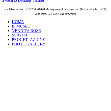
Switch to Desktop Version
via Giardini Nord n°10250, 41028 Montagnana di Serramazzoni (MO) - tel. e fax (+39)
0536 939010 || P.IVA
02648000368
HOME
IL MUSEO
VENDITA ROSE
SERVIZI
PROGETTAZIONE
PHOTO GALLERY