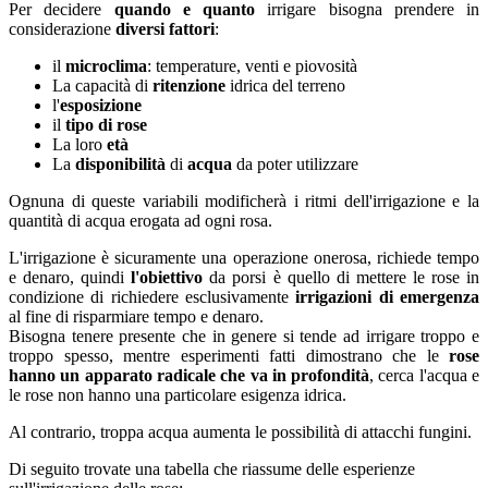
Per decidere
quando e quanto
irrigare bisogna prendere in
considerazione
diversi fattori
:
il
microclima
: temperature, venti e piovosità
La capacità di
ritenzione
idrica del terreno
l'
esposizione
il
tipo di rose
La loro
età
La
disponibilità
di
acqua
da poter utilizzare
Ognuna di queste variabili modificherà i ritmi dell'irrigazione e la
quantità di acqua erogata ad ogni rosa.
L'irrigazione è sicuramente una operazione onerosa, richiede tempo
e denaro, quindi
l'obiettivo
da porsi è quello di mettere le rose in
condizione di richiedere esclusivamente
irrigazioni di emergenza
al fine di risparmiare tempo e denaro.
Bisogna tenere presente che in genere si tende ad irrigare troppo e
troppo spesso, mentre esperimenti fatti dimostrano che le
rose
hanno un apparato radicale che va in profondità
, cerca l'acqua e
le rose non hanno una particolare esigenza idrica.
Al contrario, troppa acqua aumenta le possibilità di attacchi fungini.
Di seguito trovate una tabella che riassume delle esperienze