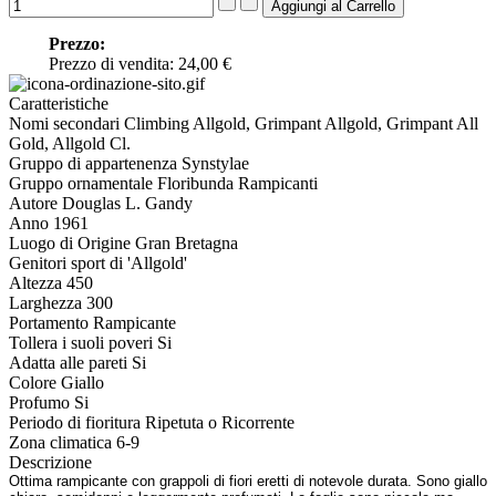
Prezzo:
Prezzo di vendita:
24,00 €
Caratteristiche
Nomi secondari
Climbing Allgold, Grimpant Allgold, Grimpant All
Gold, Allgold Cl.
Gruppo di appartenenza
Synstylae
Gruppo ornamentale
Floribunda Rampicanti
Autore
Douglas L. Gandy
Anno
1961
Luogo di Origine
Gran Bretagna
Genitori
sport di 'Allgold'
Altezza
450
Larghezza
300
Portamento
Rampicante
Tollera i suoli poveri
Si
Adatta alle pareti
Si
Colore
Giallo
Profumo
Si
Periodo di fioritura
Ripetuta o Ricorrente
Zona climatica
6-9
Descrizione
Ottima rampicante con grappoli di fiori eretti di notevole durata. Sono giallo