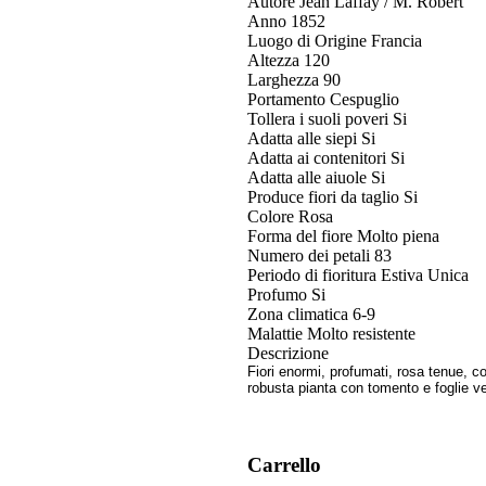
Autore
Jean Laffay / M. Robert
Anno
1852
Luogo di Origine
Francia
Altezza
120
Larghezza
90
Portamento
Cespuglio
Tollera i suoli poveri
Si
Adatta alle siepi
Si
Adatta ai contenitori
Si
Adatta alle aiuole
Si
Produce fiori da taglio
Si
Colore
Rosa
Forma del fiore
Molto piena
Numero dei petali
83
Periodo di fioritura
Estiva Unica
Profumo
Si
Zona climatica
6-9
Malattie
Molto resistente
Descrizione
Fiori enormi, profumati, rosa tenue, 
robusta pianta con tomento e foglie ver
Carrello