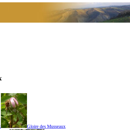
x
x
Gloire des Musseaux