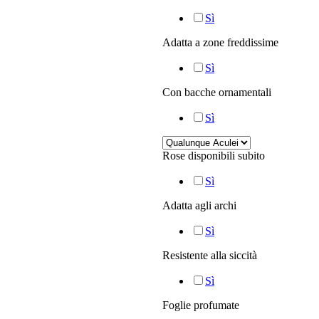
Sì
Adatta a zone freddissime
Sì
Con bacche ornamentali
Sì
Rose disponibili subito
Sì
Adatta agli archi
Sì
Resistente alla siccità
Sì
Foglie profumate