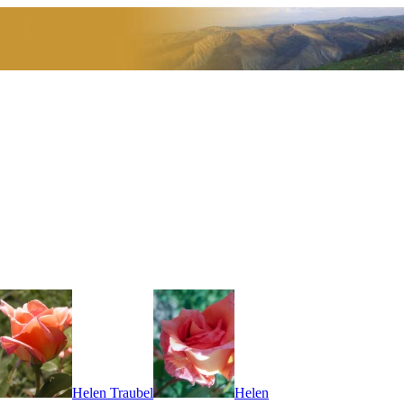
Helen Traubel
Helen