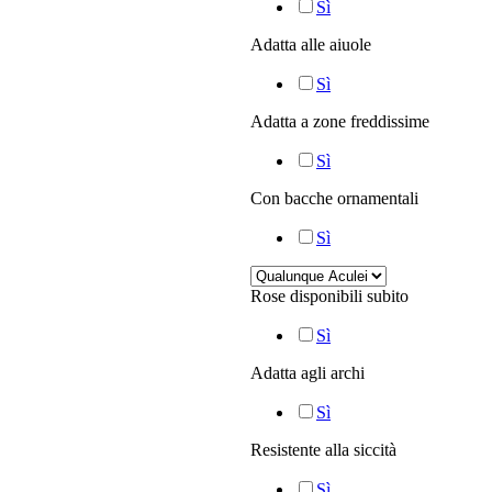
Sì
Adatta alle aiuole
Sì
Adatta a zone freddissime
Sì
Con bacche ornamentali
Sì
Rose disponibili subito
Sì
Adatta agli archi
Sì
Resistente alla siccità
Sì