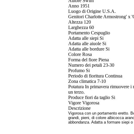
Autore
Swim
Anno
1951
Luogo di Origine
U.S.A.
Genitori
Charlotte Armostrong' x 
Altezza
120
Larghezza
60
Portamento
Cespuglio
Adatta alle siepi
Si
Adatta alle aiuole
Si
Adatta alle bordure
Si
Colore
Rosa
Forma del fiore
Piena
Numero dei petali
23-30
Profumo
Si
Periodo di fioritura
Continua
Zona climatica
7-10
Potatura
In primavera rimuovere i r
un terzo.
Produce fiori da taglio
Si
Vigore
Vigorosa
Descrizione
Vigorosa con un portamento eretto. Bocc
grandi, pieni, di colore albicocca aran
abbondanza. Adatta a formare siepi o gr