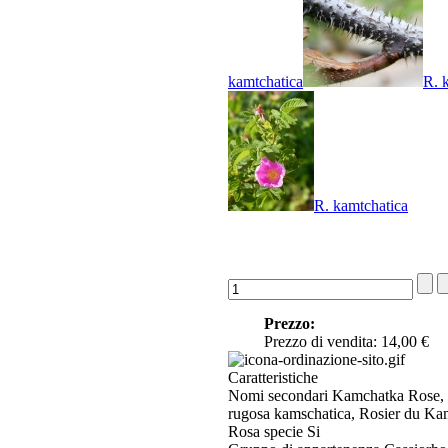
kamtchatica
R. 
R. kamtchatica
Prezzo:
Prezzo di vendita:
14,00 €
Caratteristiche
Nomi secondari
Kamchatka Rose, K
rugosa kamschatica, Rosier du Ka
Rosa specie
Si