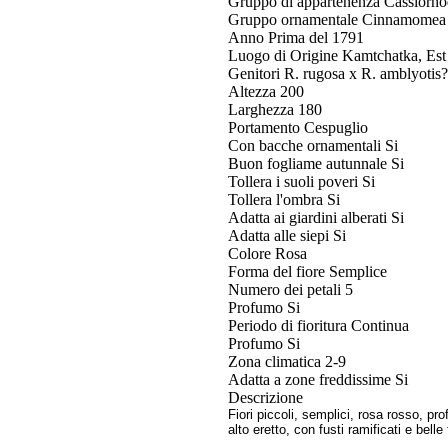
Gruppo di appartenenza
Cassiorh
Gruppo ornamentale
Cinnamomea
Anno
Prima del 1791
Luogo di Origine
Kamtchatka, Est 
Genitori
R. rugosa x R. amblyotis?
Altezza
200
Larghezza
180
Portamento
Cespuglio
Con bacche ornamentali
Si
Buon fogliame autunnale
Si
Tollera i suoli poveri
Si
Tollera l'ombra
Si
Adatta ai giardini alberati
Si
Adatta alle siepi
Si
Colore
Rosa
Forma del fiore
Semplice
Numero dei petali
5
Profumo
Si
Periodo di fioritura
Continua
Profumo
Si
Zona climatica
2-9
Adatta a zone freddissime
Si
Descrizione
Fiori piccoli, semplici, rosa rosso, p
alto eretto, con fusti ramificati e bell