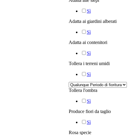
Adatta alle siepi
Sì
Adatta ai giardini alberati
Sì
Adatta ai contenitori
Sì
Tollera i terreni umidi
Sì
Tollera l'ombra
Sì
Produce fiori da taglio
Sì
Rosa specie