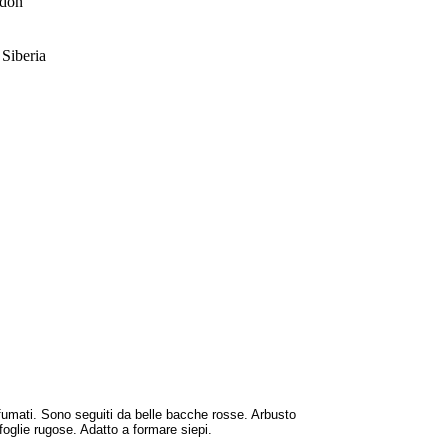
odon
Siberia
rofumati. Sono seguiti da belle bacche rosse. Arbusto
e foglie rugose. Adatto a formare siepi.