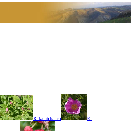
R. kamtchatica
R.