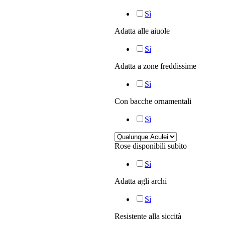
Sì
Adatta alle aiuole
Sì
Adatta a zone freddissime
Sì
Con bacche ornamentali
Sì
Rose disponibili subito
Sì
Adatta agli archi
Sì
Resistente alla siccità