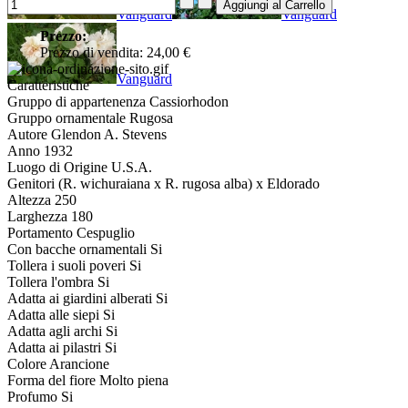
Vanguard
Vanguard
Prezzo:
Prezzo di vendita:
24,00 €
Vanguard
Caratteristiche
Gruppo di appartenenza
Cassiorhodon
Gruppo ornamentale
Rugosa
Autore
Glendon A. Stevens
Anno
1932
Luogo di Origine
U.S.A.
Genitori
(R. wichuraiana x R. rugosa alba) x Eldorado
Altezza
250
Larghezza
180
Portamento
Cespuglio
Con bacche ornamentali
Si
Tollera i suoli poveri
Si
Tollera l'ombra
Si
Adatta ai giardini alberati
Si
Adatta alle siepi
Si
Adatta agli archi
Si
Adatta ai pilastri
Si
Colore
Arancione
Forma del fiore
Molto piena
Profumo
Si